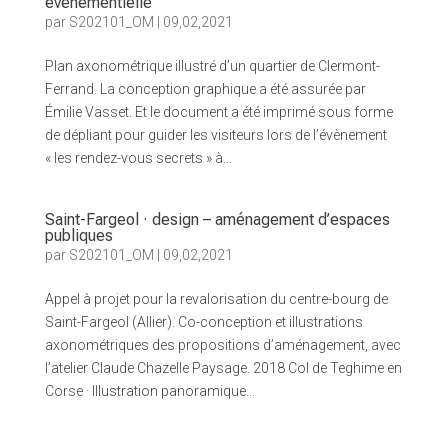
évènementielle
par
S202101_OM
|
09,02,2021
Plan axonométrique illustré d’un quartier de Clermont-
Ferrand. La conception graphique a été assurée par
Émilie Vasset. Et le document a été imprimé sous forme
de dépliant pour guider les visiteurs lors de l’évènement
« les rendez-vous secrets » à...
Saint-Fargeol · design – aménagement d’espaces
publiques
par
S202101_OM
|
09,02,2021
Appel à projet pour la revalorisation du centre-bourg de
Saint-Fargeol (Allier). Co-conception et illustrations
axonométriques des propositions d’aménagement, avec
l’atelier Claude Chazelle Paysage. 2018 Col de Teghime en
Corse · Illustration panoramique...