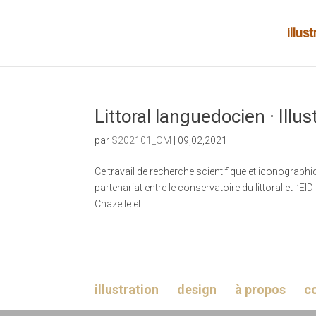
illus
Littoral languedocien · Illu
par
S202101_OM
|
09,02,2021
Ce travail de recherche scientifique et iconograph
partenariat entre le conservatoire du littoral et l’
Chazelle et...
illustration
design
à propos
c