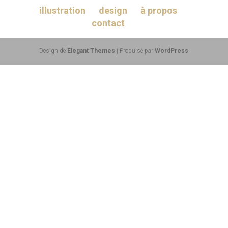
illustration
design
à propos
contact
Design de
Elegant Themes
| Propulsé par
WordPress