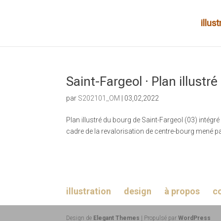
illus
Saint-Fargeol · Plan illustré
par
S202101_OM
|
03,02,2022
Plan illustré du bourg de Saint-Fargeol (03) intégr
cadre de la revalorisation de centre-bourg mené par
illustration
design
à propos
c
Design de
Elegant Themes
| Propulsé par
WordPress