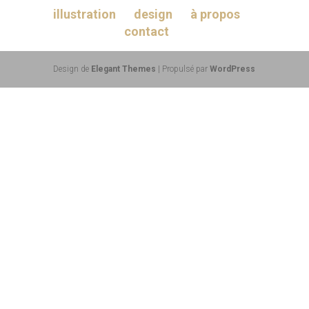
illustration
design
à propos
contact
Design de
Elegant Themes
| Propulsé par
WordPress