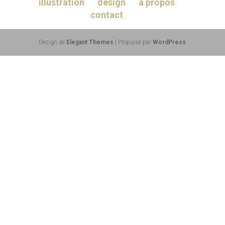
illustration
design
à propos
contact
Design de
Elegant Themes
| Propulsé par
WordPress